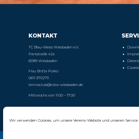
KONTAKT
SERVI
TC Blau-Weiss Wiesbaden e.V.
Downl
Parkstraße 42a
Impre
65189 Wiesbaden
Daten
Cookie
Frau Britta Polko
0611-370279
tennisclub@tcbw-wiesbaden.de
Mittwochs von 11:00 – 17:00
Wir verwenden Cookies, um unsere Vereins-Website und unseren Service 