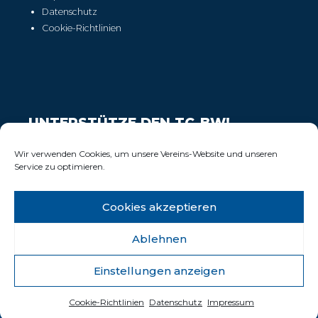
Datenschutz
Cookie-Richtlinien
UNTERSTÜTZE DEN TC-BW!
Wir freuen uns über Deinen Support!
Wir verwenden Cookies, um unsere Vereins-Website und unseren
Service zu optimieren.
Cookies akzeptieren
Ablehnen
Einstellungen anzeigen
© 2025 Tennisclub Blau-Weiss Wiesbaden e.V.
Cookie-Richtlinien
Datenschutz
Impressum