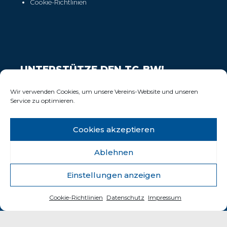
Cookie-Richtlinien
UNTERSTÜTZE DEN TC-BW!
Wir freuen uns über Deinen Support!
Wir verwenden Cookies, um unsere Vereins-Website und unseren
Service zu optimieren.
Cookies akzeptieren
Ablehnen
Einstellungen anzeigen
© 2025 Tennisclub Blau-Weiss Wiesbaden e.V.
Cookie-Richtlinien
Datenschutz
Impressum