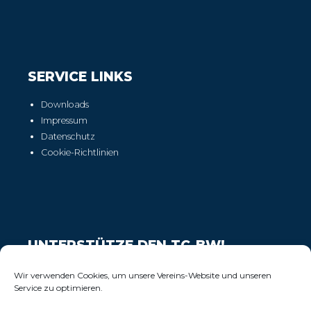
SERVICE LINKS
Downloads
Impressum
Datenschutz
Cookie-Richtlinien
UNTERSTÜTZE DEN TC-BW!
Wir freuen uns über Deinen Support!
Wir verwenden Cookies, um unsere Vereins-Website und unseren
Service zu optimieren.