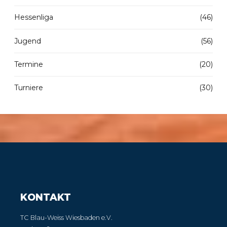
Hessenliga
(46)
Jugend
(56)
Termine
(20)
Turniere
(30)
KONTAKT
TC Blau-Weiss Wiesbaden e.V.