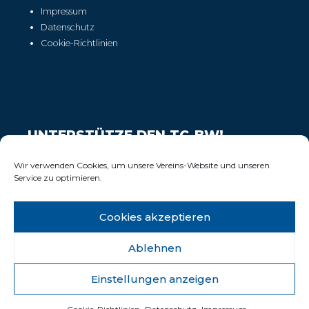
Impressum
Datenschutz
Cookie-Richtlinien
UNTERSTÜTZE DEN TC-BW!
Wir freuen uns über Deinen Support!
Wir verwenden Cookies, um unsere Vereins-Website und unseren
Service zu optimieren.
Cookies akzeptieren
Ablehnen
Einstellungen anzeigen
© 2025 Tennisclub Blau-Weiss Wiesbaden e.V.