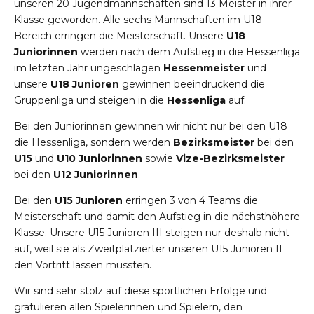
unseren 20 Jugendmannschaften sind 13 Meister in ihrer
Klasse geworden. Alle sechs Mannschaften im U18
Bereich erringen die Meisterschaft. Unsere
U18
Juniorinnen
werden nach dem Aufstieg in die Hessenliga
im letzten Jahr ungeschlagen
Hessenmeister
und
unsere
U18 Junioren
gewinnen beeindruckend die
Gruppenliga und steigen in die
Hessenliga
auf.
Bei den Juniorinnen gewinnen wir nicht nur bei den U18
die Hessenliga, sondern werden
Bezirksmeister
bei den
U15
und
U10 Juniorinnen
sowie
Vize-Bezirksmeister
bei den
U12 Juniorinnen
.
Bei den
U15 Junioren
erringen 3 von 4 Teams die
Meisterschaft und damit den Aufstieg in die nächsthöhere
Klasse. Unsere U15 Junioren III steigen nur deshalb nicht
auf, weil sie als Zweitplatzierter unseren U15 Junioren II
den Vortritt lassen mussten.
Wir sind sehr stolz auf diese sportlichen Erfolge und
gratulieren allen Spielerinnen und Spielern, den