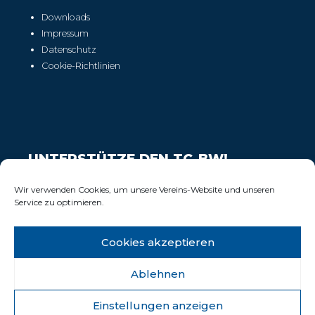
Downloads
Impressum
Datenschutz
Cookie-Richtlinien
UNTERSTÜTZE DEN TC-BW!
Wir freuen uns über Deinen Support!
Wir verwenden Cookies, um unsere Vereins-Website und unseren
Service zu optimieren.
Cookies akzeptieren
Ablehnen
Einstellungen anzeigen