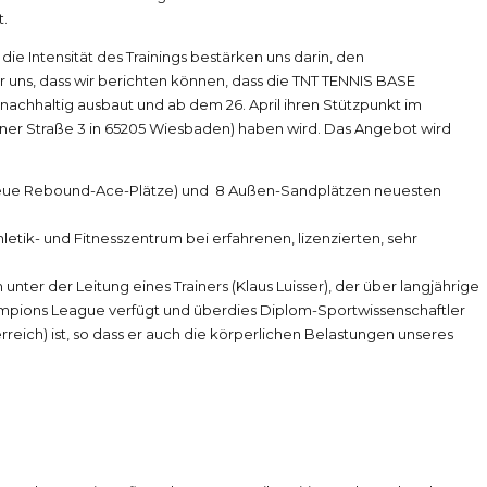
t.
e Intensität des Trainings bestärken uns darin, den
 uns, dass wir berichten können, dass die TNT TENNIS BASE
nachhaltig ausbaut und ab dem 26. April ihren Stützpunkt im
er Straße 3 in 65205 Wiesbaden) haben wird. Das Angebot wird
2 neue Rebound-Ace-Plätze) und 8 Außen-Sandplätzen neuesten
letik- und Fitnesszentrum bei erfahrenen, lizenzierten, sehr
unter der Leitung eines Trainers (Klaus Luisser), der über langjährige
ampions League verfügt und überdies Diplom-Sportwissenschaftler
erreich) ist, so dass er auch die körperlichen Belastungen unseres