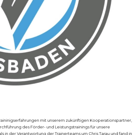
 Traininigserfahrungen mit unserem zukünftigen Kooperationspartner,
führung des Förder- und Leistungstrainings für unsere
ls in der Verantwortung der Trainerteams um Chris Tarau und fand in