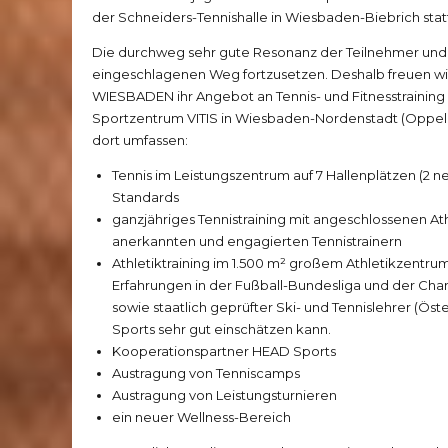
der Schneiders-Tennishalle in Wiesbaden-Biebrich stat
Die durchweg sehr gute Resonanz der Teilnehmer und di
eingeschlagenen Weg fortzusetzen. Deshalb freuen wir
WIESBADEN ihr Angebot an Tennis- und Fitnesstraining 
Sportzentrum VITIS in Wiesbaden-Nordenstadt (Oppeln
dort umfassen:
Tennis im Leistungszentrum auf 7 Hallenplätzen (
Standards
ganzjähriges Tennistraining mit angeschlossenen Ath
anerkannten und engagierten Tennistrainern
Athletiktraining im 1.500 m² großem Athletikzentrum 
Erfahrungen in der Fußball-Bundesliga und der Ch
sowie staatlich geprüfter Ski- und Tennislehrer (Öst
Sports sehr gut einschätzen kann.
Kooperationspartner HEAD Sports
Austragung von Tenniscamps
Austragung von Leistungsturnieren
ein neuer Wellness-Bereich