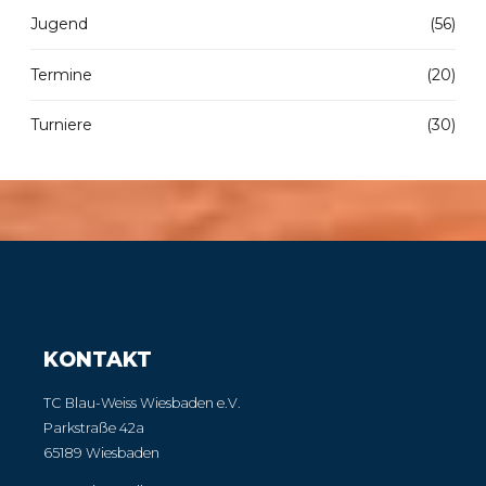
Jugend
(56)
Termine
(20)
Turniere
(30)
KONTAKT
TC Blau-Weiss Wiesbaden e.V.
Parkstraße 42a
65189 Wiesbaden