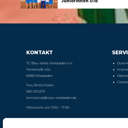
Juniorinnen U18
KONTAKT
SERVI
TC Blau-Weiss Wiesbaden e.V.
Downl
Parkstraße 42a
Impre
65189 Wiesbaden
Daten
Cookie
Frau Britta Polko
0611-370279
tennisclub@tcbw-wiesbaden.de
Mittwochs von 11:00 – 17:00