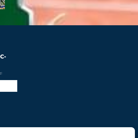
C-
t!