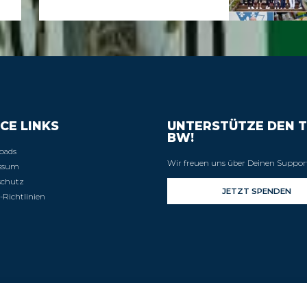
CE LINKS
UNTERSTÜTZE DEN T
BW!
oads
Wir freuen uns über Deinen Suppor
ssum
schutz
-Richtlinien