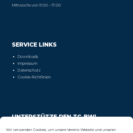
Mittwochs von 11:00 – 17:00
SERVICE LINKS
Downloads
Impressum
Datenschutz
Cookie-Richtlinien
UNTERSTÜTZE DEN TC-BW!
Wir freuen uns über Deinen Support!
Wir verwenden Cookies, um unsere Vereins-Website und unseren