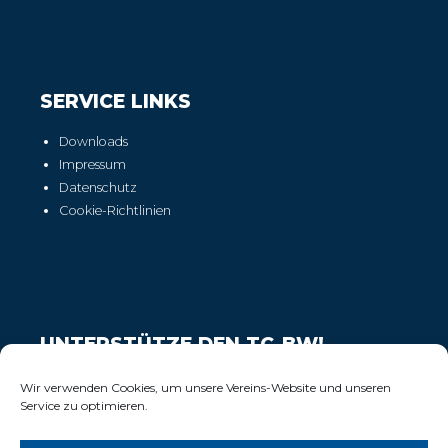
SERVICE LINKS
Downloads
Impressum
Datenschutz
Cookie-Richtlinien
UNTERSTÜTZE DEN TC-BW!
Wir freuen uns über Deinen Support!
Wir verwenden Cookies, um unsere Vereins-Website und unseren
Service zu optimieren.