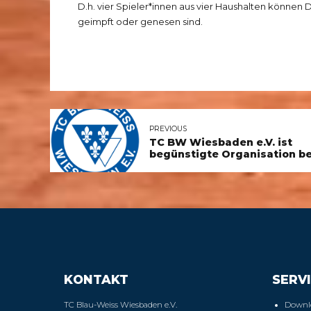
D.h. vier Spieler*innen aus vier Haushalten können
geimpft oder genesen sind.
PREVIOUS
TC BW Wiesbaden e.V. ist
begünstigte Organisation be
AmazonSmile
KONTAKT
SERVI
TC Blau-Weiss Wiesbaden e.V.
Downl