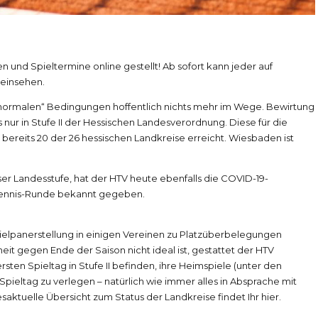
 und Spieltermine online gestellt! Ab sofort kann jeder auf
einsehen.
normalen“ Bedingungen hoffentlich nichts mehr im Wege. Bewirtung
s nur in Stufe II der Hessischen Landesverordnung. Diese für die
reits 20 der 26 hessischen Landkreise erreicht. Wiesbaden ist
r Landesstufe, hat der HTV heute ebenfalls die
COVID-19-
Tennis-Runde bekannt gegeben.
ielpanerstellung in einigen Vereinen zu Platzüberbelegungen
t gegen Ende der Saison nicht ideal ist, gestattet der HTV
rsten Spieltag in Stufe II befinden, ihre Heimspiele (unter den
ieltag zu verlegen – natürlich wie immer alles in Absprache mit
saktuelle Übersicht zum Status der Landkreise
findet Ihr hier.