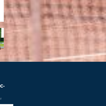
C-
t!