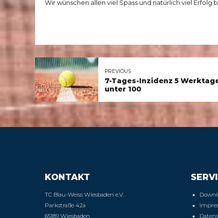
Wir wünschen allen viel Spass und natürlich viel Erf
PREVIOUS
7-Tages-Inzidenz 5 Werktag
unter 100
KONTAKT
SERVI
TC Blau-Weiss Wiesbaden e.V.
Downl
Parkstraße 42a
Impre
65189 Wiesbaden
Daten