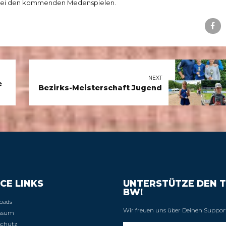
olg bei den kommenden Medenspielen.
NEXT
e
Bezirks-Meisterschaft Jugend
CE LINKS
UNTERSTÜTZE DEN T
BW!
oads
Wir freuen uns über Deinen Suppor
ssum
schutz