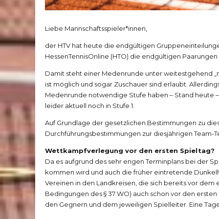
Liebe Mannschaftsspieler*innen,
der HTV hat heute die endgültigen Gruppeneinteilungen
HessenTennisOnline (HTO)
die endgültigen Paarungen 
Damit steht einer Medenrunde unter weitestgehend „
ist möglich und sogar Zuschauer sind erlaubt. Allerding
Medenrunde notwendige Stufe haben – Stand heute – be
leider aktuell noch in Stufe 1.
Auf Grundlage der gesetzlichen Bestimmungen zu diese
Durchführungsbestimmungen
zur diesjährigen Team-
Wettkampfverlegung vor den ersten Spieltag?
Da es aufgrund des sehr engen Terminplans bei der Sp
kommen wird und auch die früher eintretende Dunkelhei
Vereinen in den Landkreisen, die sich bereits vor dem e
Bedingungen des § 37 WO) auch schon vor den ersten Sp
den Gegnern und dem jeweiligen Spielleiter. Eine
Tage