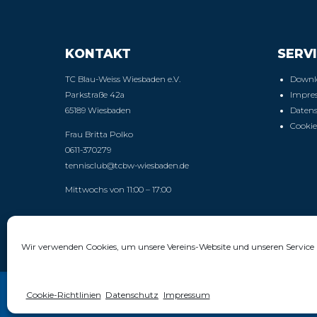
KONTAKT
SERVI
TC Blau-Weiss Wiesbaden e.V.
Downl
Parkstraße 42a
Impre
65189 Wiesbaden
Daten
Cookie
Frau Britta Polko
0611-370279
tennisclub@tcbw-wiesbaden.de
Mittwochs von 11:00 – 17:00
Wir verwenden Cookies, um unsere Vereins-Website und unseren Service 
Cookie-Richtlinien
Datenschutz
Impressum
© 2025 Tennisclub Blau-Weiss Wiesbaden e.V.